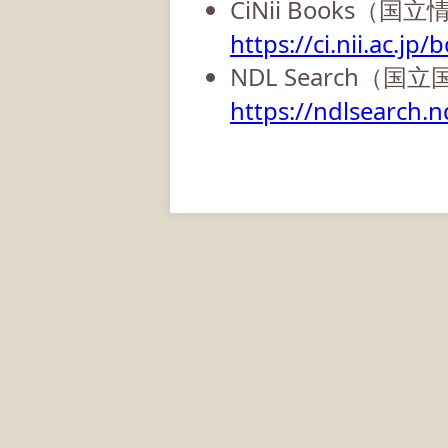
CiNii Books（
https://ci.nii.ac.jp/
NDL Search（国
https://ndlsearch.nd