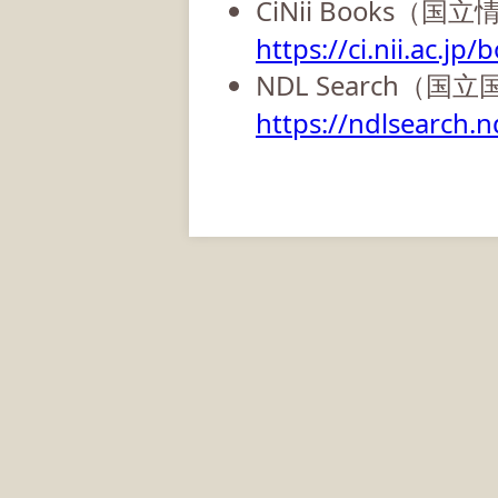
CiNii Books（
https://ci.nii.ac.jp/
NDL Search（国
https://ndlsearch.nd