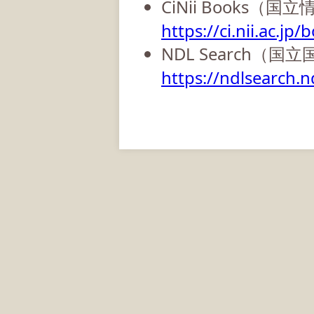
CiNii Books（
https://ci.nii.ac.jp/
NDL Search（国
https://ndlsearch.nd