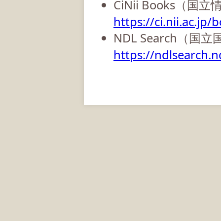
CiNii Books（
https://ci.nii.ac.jp/
NDL Search（国
https://ndlsearch.nd