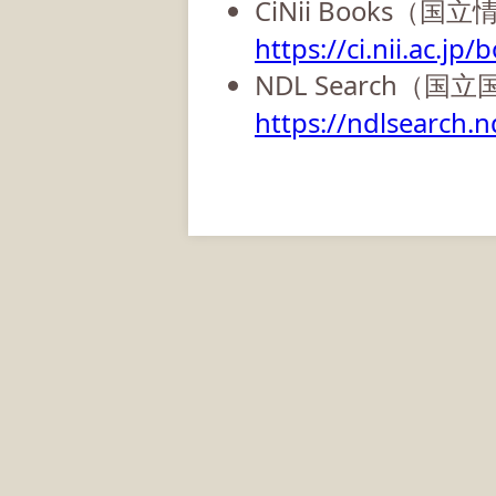
CiNii Books（
https://ci.nii.ac.jp/
NDL Search（国
https://ndlsearch.nd