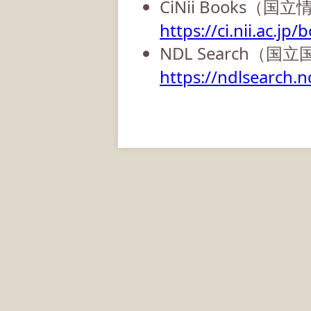
CiNii Books（
https://ci.nii.ac.jp/
NDL Search（国
https://ndlsearch.nd