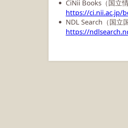
CiNii Books（
https://ci.nii.ac.jp/
NDL Search（国
https://ndlsearch.nd