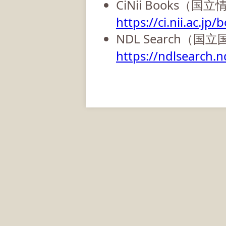
CiNii Books（
https://ci.nii.ac.jp/
NDL Search（国
https://ndlsearch.nd