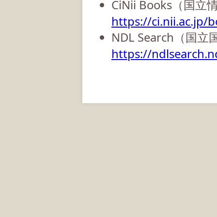
CiNii Books（
https://ci.nii.ac.jp/
NDL Search（国
https://ndlsearch.nd