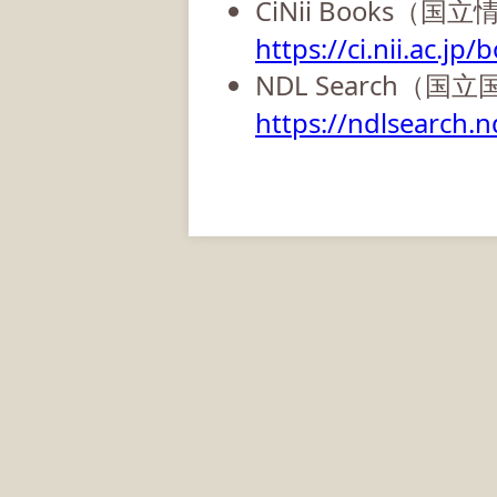
CiNii Books（
https://ci.nii.ac.jp/
NDL Search（国
https://ndlsearch.nd