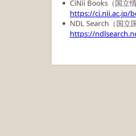
CiNii Books（
https://ci.nii.ac.jp/
NDL Search（国
https://ndlsearch.nd