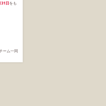
月31日
をも
s運営チーム一同