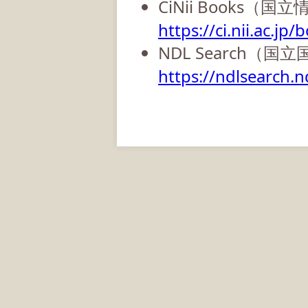
CiNii Books（
https://ci.nii.ac.jp/
NDL Search（国
https://ndlsearch.nd