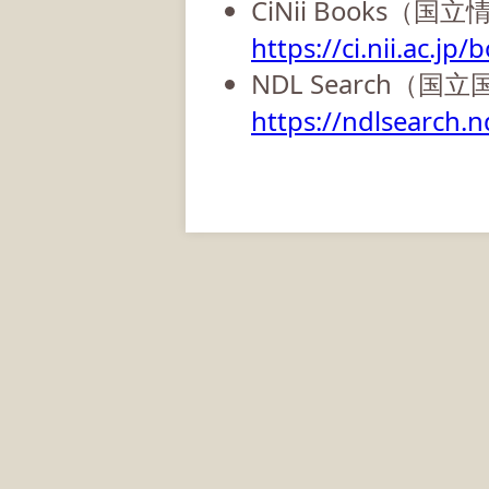
CiNii Books（
https://ci.nii.ac.jp/
NDL Search（国
https://ndlsearch.nd