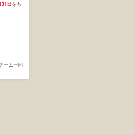
月31日
をも
s運営チーム一同