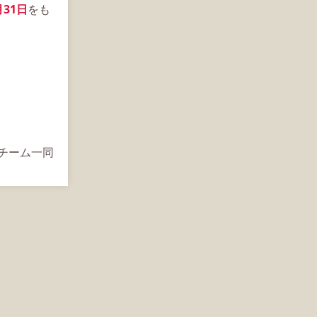
月31日
をも
s運営チーム一同