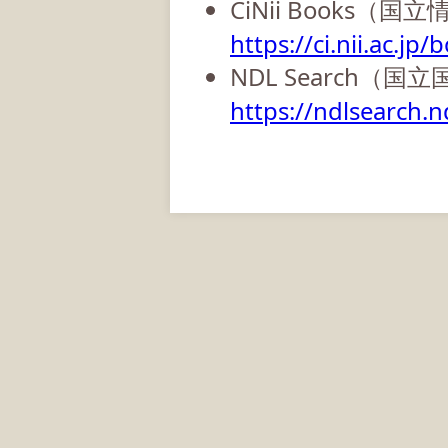
CiNii Books（
https://ci.nii.ac.jp/
NDL Search（国
https://ndlsearch.nd