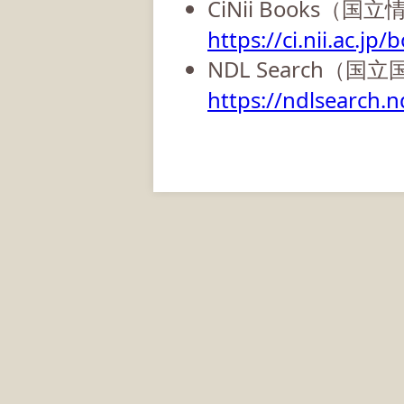
CiNii Books（
https://ci.nii.ac.jp/
NDL Search（国
https://ndlsearch.nd