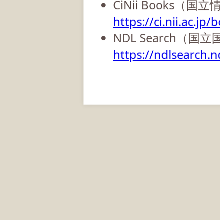
CiNii Books（
https://ci.nii.ac.jp/
NDL Search（国
https://ndlsearch.nd