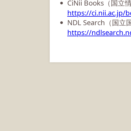
CiNii Books（
https://ci.nii.ac.jp/
NDL Search（国
https://ndlsearch.nd