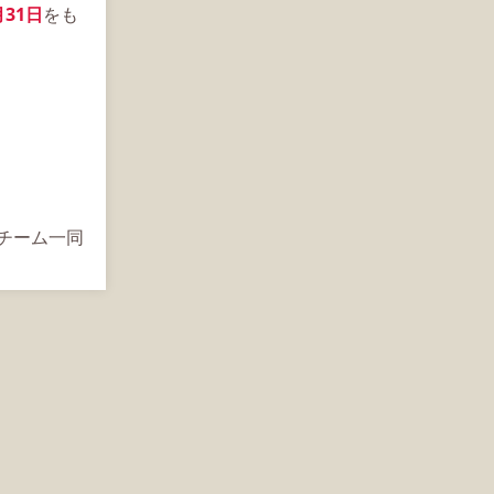
月31日
をも
s運営チーム一同