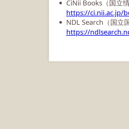
CiNii Books（
https://ci.nii.ac.jp/
NDL Search（国
https://ndlsearch.nd