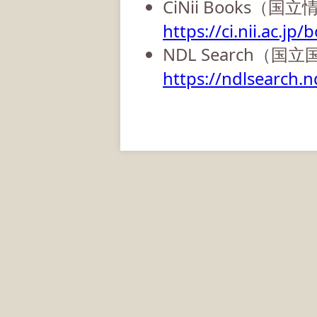
CiNii Books（
https://ci.nii.ac.jp/
NDL Search（国
https://ndlsearch.nd