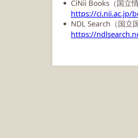
CiNii Books（
https://ci.nii.ac.jp/
NDL Search（国
https://ndlsearch.nd