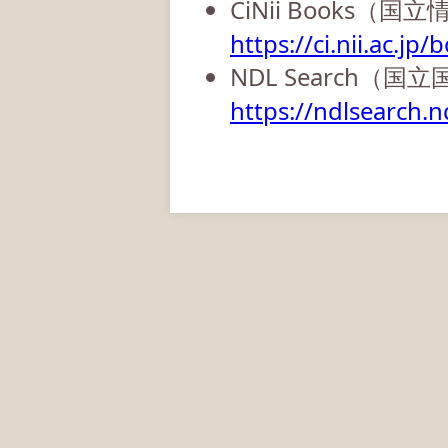
CiNii Books（
https://ci.nii.ac.jp/
NDL Search（国
https://ndlsearch.nd