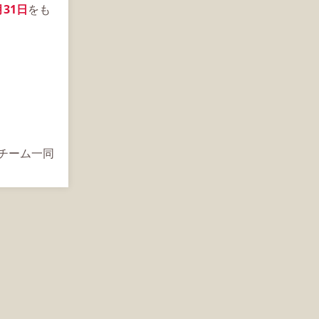
月31日
をも
s運営チーム一同