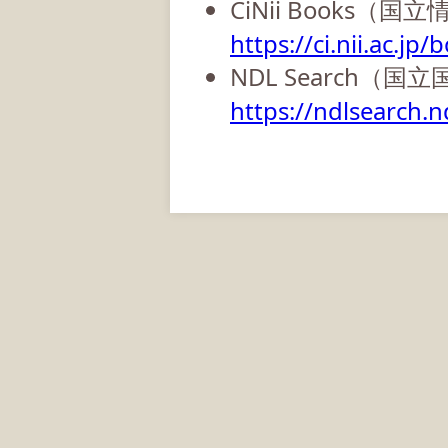
CiNii Books（
https://ci.nii.ac.jp/
NDL Search（国
https://ndlsearch.nd