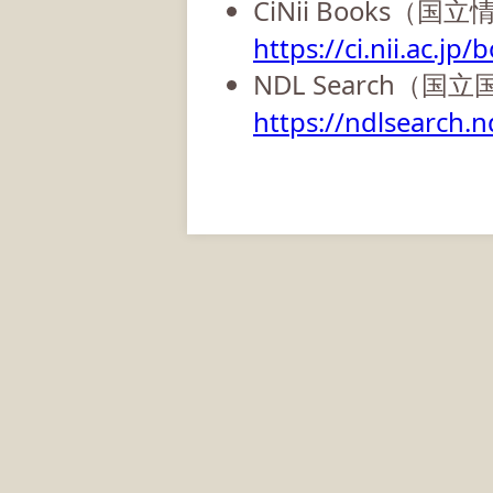
CiNii Books（
https://ci.nii.ac.jp/
NDL Search（国
https://ndlsearch.nd