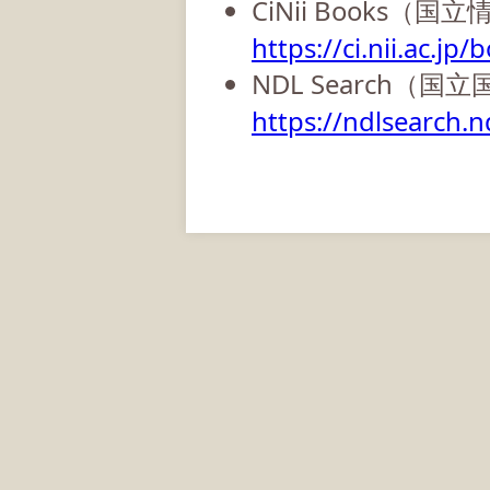
CiNii Books（
https://ci.nii.ac.jp/
NDL Search（国
https://ndlsearch.nd