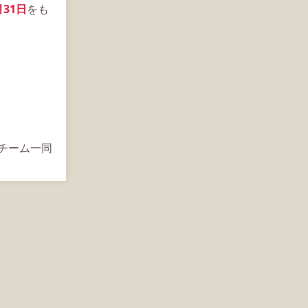
月31日
をも
s運営チーム一同