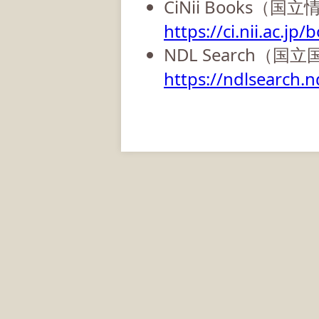
CiNii Books（
https://ci.nii.ac.jp/
NDL Search（国
https://ndlsearch.nd