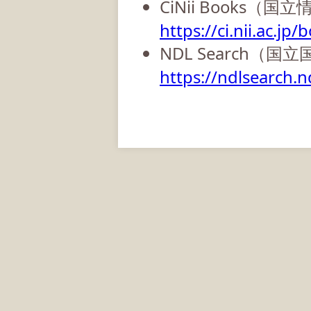
CiNii Books（
https://ci.nii.ac.jp/
NDL Search（国
https://ndlsearch.nd