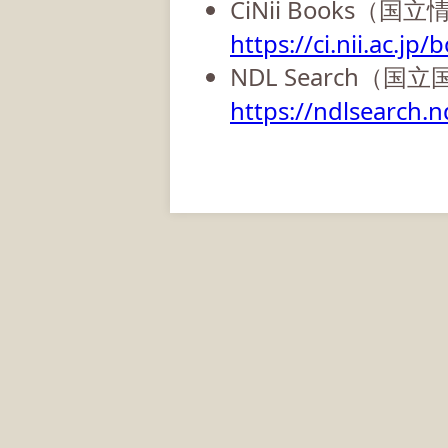
CiNii Books（
https://ci.nii.ac.jp/
NDL Search（国
https://ndlsearch.nd