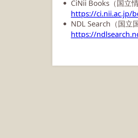
CiNii Books（
https://ci.nii.ac.jp/
NDL Search（国
https://ndlsearch.nd